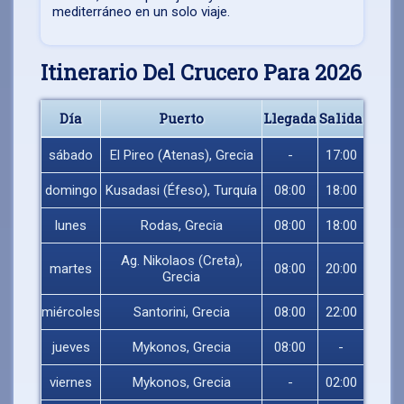
mediterráneo en un solo viaje.
Itinerario Del Crucero Para 2026
Día
Puerto
Llegada
Salida
sábado
El Pireo (Atenas), Grecia
-
17:00
domingo
Kusadasi (Éfeso), Turquía
08:00
18:00
lunes
Rodas, Grecia
08:00
18:00
Ag. Nikolaos (Creta),
martes
08:00
20:00
Grecia
miércoles
Santorini, Grecia
08:00
22:00
jueves
Mykonos, Grecia
08:00
-
viernes
Mykonos, Grecia
-
02:00