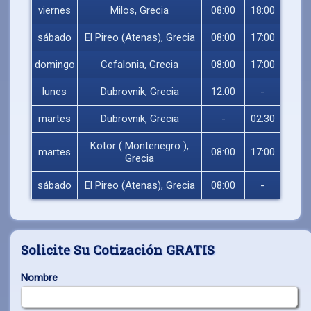
viernes
Milos, Grecia
08:00
18:00
sábado
El Pireo (Atenas), Grecia
08:00
17:00
domingo
Cefalonia, Grecia
08:00
17:00
lunes
Dubrovnik, Grecia
12:00
-
martes
Dubrovnik, Grecia
-
02:30
Kotor ( Montenegro ),
martes
08:00
17:00
Grecia
sábado
El Pireo (Atenas), Grecia
08:00
-
Solicite Su Cotización GRATIS
Nombre