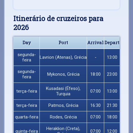
Itinerário de cruzeiros para
2026
Day
Port
Arrival
Depart
segunda-
Lavrion (Atenas), Grécia
-
13:00
feira
segunda-
Mykonos, Grécia
18:00
23:00
feira
Kusadasi (Éfeso),
terça-feira
07:00
13:00
Turquia
terça-feira
Patmos, Grécia
16:30
21:30
quarta-feira
Rodes, Grécia
07:00
18:00
Heraklion (Creta),
quinta-feira
07:00
12:00