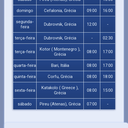
domingo
Cefalonia, Grécia
09:00
16:00
segunda-
Dubrovnik, Grécia
12:00
-
feira
terça-feira
Dubrovnik, Grécia
-
02:30
Kotor ( Montenegro ),
terça-feira
08:00
17:00
Grécia
quarta-feira
Bari, Itália
08:00
17:00
quinta-feira
Corfu, Grécia
08:00
18:00
Katakolo ( Greece ),
sexta-feira
08:00
15:00
Grécia
sábado
Pireu (Atenas), Grécia
07:00
-