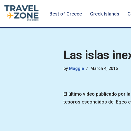
Best of Greece
Greek Islands
G
Skip
to
content
Las islas in
by
Maggie
March 4, 2016
El último video publicado por l
tesoros escondidos del Egeo c